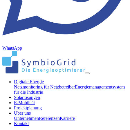
WhatsApp
Digitale Energie
Netzmonitoring für Netzbetreiber
Energiemanagementsystem
für die Industrie
Solarlösungen
E-Mobilität
Projektplanung
Über uns
Unternehmen
Referenzen
Karriere
Kontakt