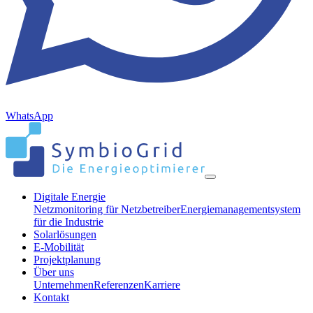
WhatsApp
Digitale Energie
Netzmonitoring für Netzbetreiber
Energiemanagementsystem
für die Industrie
Solarlösungen
E-Mobilität
Projektplanung
Über uns
Unternehmen
Referenzen
Karriere
Kontakt