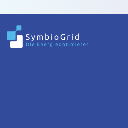
SymbioGrid GmbH
+49 831 523 870 701