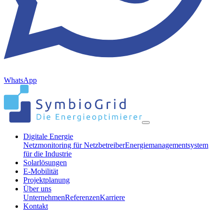
WhatsApp
Digitale Energie
Netzmonitoring für Netzbetreiber
Energiemanagementsystem
für die Industrie
Solarlösungen
E-Mobilität
Projektplanung
Über uns
Unternehmen
Referenzen
Karriere
Kontakt