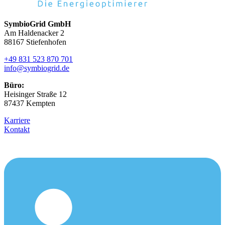
SymbioGrid GmbH
Am Haldenacker 2
88167 Stiefenhofen
+49 831 523 870 701
info@symbiogrid.de
Büro:
Heisinger Straße 12
87437 Kempten
Karriere
Kontakt